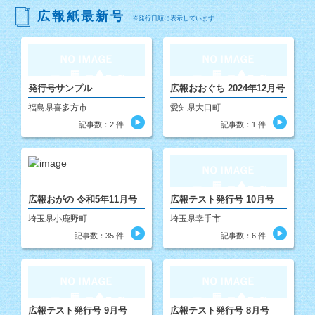
広報紙最新号
※発行日順に表示しています
発行号サンプル
広報おおぐち 2024年12月号
福島県喜多方市
愛知県大口町
記事数：2 件
記事数：1 件
広報おがの 令和5年11月号
広報テスト発行号 10月号
埼玉県小鹿野町
埼玉県幸手市
記事数：35 件
記事数：6 件
広報テスト発行号 9月号
広報テスト発行号 8月号