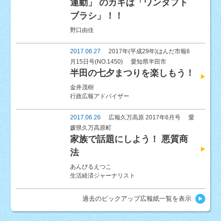
運動」 のカギは「ワンタフト
ブラシ」！！
野口由佳
2017.06.27
2017年(平成29年)はんだ市報6
月15日号(NO.1450)
愛知県半田市
半田の七夕まつりを楽しもう！
金井茂樹
行政広報アドバイザー
2017.06.26
広報久万高原 2017年6月号
愛
媛県久万高原町
家族で話題にしよう！ 悪質商
法
あんびるえつこ
生活経済ジャーナリスト
過去のピックアップ広報紙一覧を表示