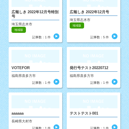
広報しき 2022年12月号特別
広報しき 2022年12月号
号
埼玉県志木市
埼玉県志木市
地域版
地域版
記事数：1 件
記事数：5 件
VOTEFOR
発行号テスト20220712
福島県喜多方市
福島県喜多方市
記事数：1 件
記事数：1 件
aaaaaa
テストテスト001
長崎県大村市
記事数：1 件
記事数：1 件