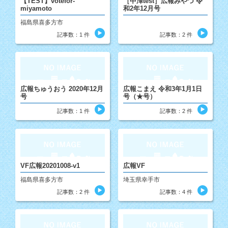
【TEST】votefor-
［中澤test］広報みやづ 令
miyamoto
和2年12月号
福島県喜多方市
記事数：1 件
記事数：2 件
広報ちゅうおう 2020年12月
広報こまえ 令和3年1月1日
号
号（★号）
記事数：1 件
記事数：2 件
VF広報20201008-v1
広報VF
福島県喜多方市
埼玉県幸手市
記事数：2 件
記事数：4 件