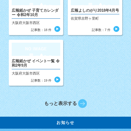
広報紙かぜ 子育てカレンダ
広報よしのがり2018年4月号
ー 令和2年10月
佐賀県吉野ヶ里町
大阪府大阪市西区
記事数：18 件
記事数：7 件
広報紙かぜ イベント一覧 令
和2年9月
大阪府大阪市西区
記事数：19 件
もっと表示する
お知らせ