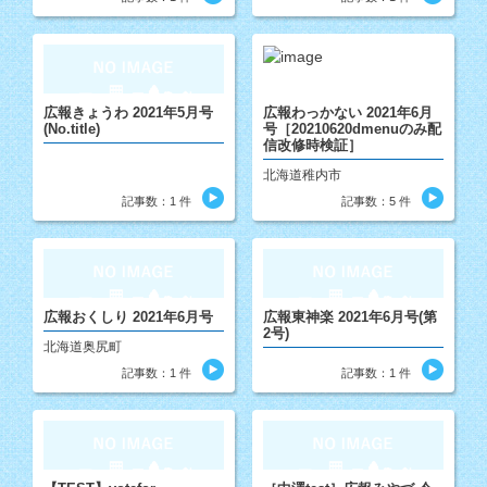
広報きょうわ 2021年5月号
広報わっかない 2021年6月
(No.title)
号［20210620dmenuのみ配
信改修時検証］
北海道稚内市
記事数：1 件
記事数：5 件
広報おくしり 2021年6月号
広報東神楽 2021年6月号(第
2号)
北海道奥尻町
記事数：1 件
記事数：1 件