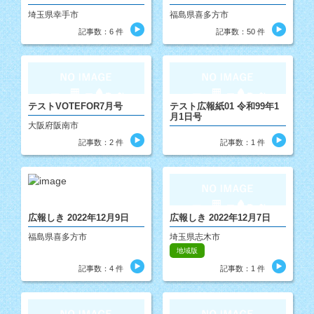
埼玉県幸手市
福島県喜多方市
記事数：6 件
記事数：50 件
テストVOTEFOR7月号
テスト広報紙01 令和99年1
月1日号
大阪府阪南市
記事数：2 件
記事数：1 件
広報しき 2022年12月9日
広報しき 2022年12月7日
福島県喜多方市
埼玉県志木市
地域版
記事数：4 件
記事数：1 件